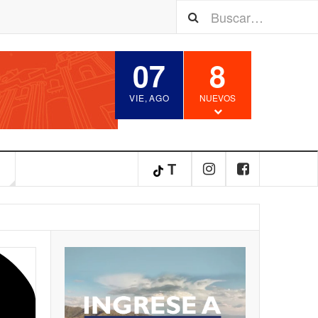
07
8
VIE
,
AGO
NUEVOS
S
T