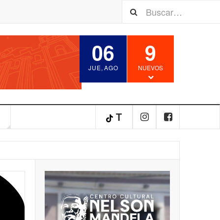
06
9
JUE
,
AGO
NUEVOS
S
T