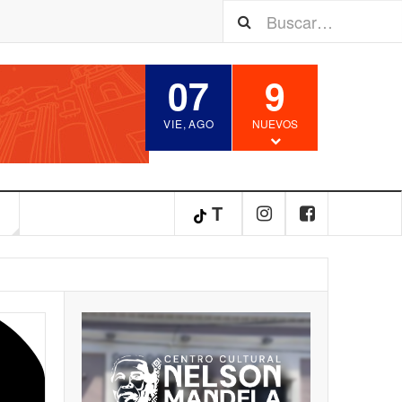
07
9
VIE
,
AGO
NUEVOS
S
T