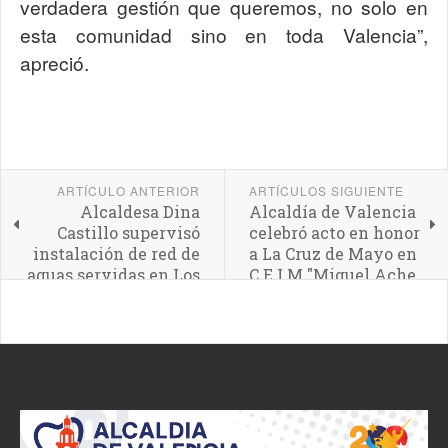
verdadera gestión que queremos, no solo en
esta comunidad sino en toda Valencia”,
apreció.
ARTÍCULO ANTERIOR
ARTÍCULOS SIGUIENTE
Alcaldesa Dina
Alcaldía de Valencia
Castillo supervisó
celebró acto en honor
instalación de red de
a La Cruz de Mayo en
aguas servidas en Los
C.E.I.M "Miguel Ache
Magallanes
Gubaira"