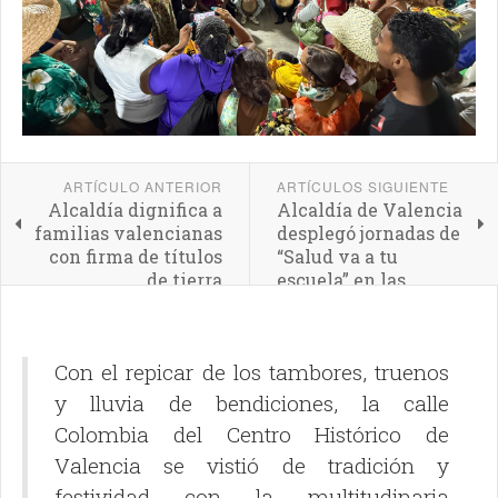
ARTÍCULO ANTERIOR
ARTÍCULOS SIGUIENTE
Alcaldía dignifica a
Alcaldía de Valencia
familias valencianas
desplegó jornadas de
con firma de títulos
“Salud va a tu
de tierra
escuela” en las
parroquias Santa
Rosa y Candelaria
Con el repicar de los tambores, truenos
y lluvia de bendiciones, la calle
Colombia del Centro Histórico de
Valencia se vistió de tradición y
festividad con la multitudinaria