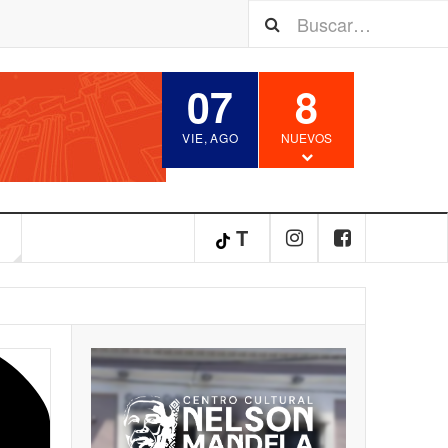
07
8
VIE
,
AGO
NUEVOS
S
T