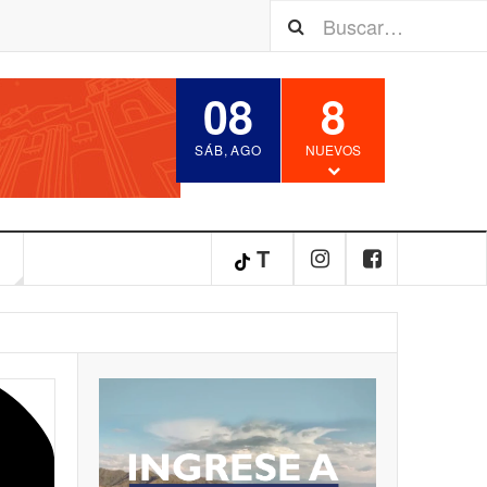
08
8
SÁB
,
AGO
NUEVOS
S
T