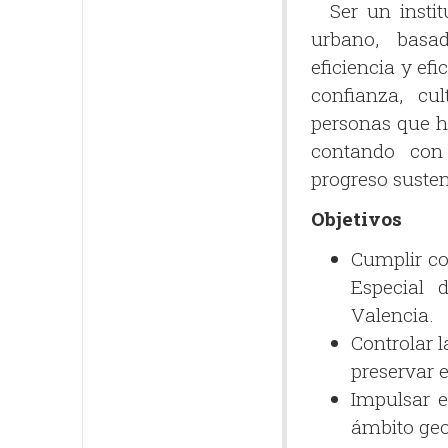
Ser un institu
urbano, basad
eficiencia y ef
confianza, cu
personas que h
contando con
progreso susten
Objetivos
Cumplir co
Especial 
Valencia.
Controlar l
preservar e
Impulsar e
ámbito geog