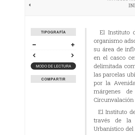
IN
El Instituto 
TIPOGRAFÍA
organismo adscr
su área de inf
en el casco ce
delimitada com
MODO DE LECTURA
las parcelas ub
COMPARTIR
por la Avenid
márgenes de 
Circunvalación 
El Instituto d
través de la
Urbanístico del