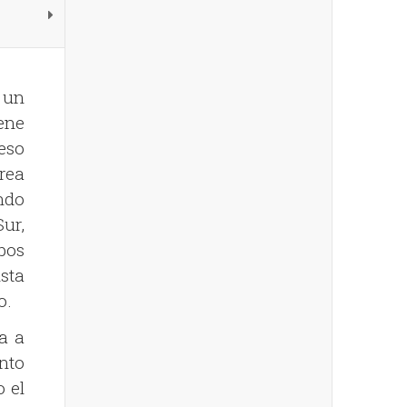
 un
iene
eso
rea
ndo
Sur,
bos
sta
o.
a a
nto
o el