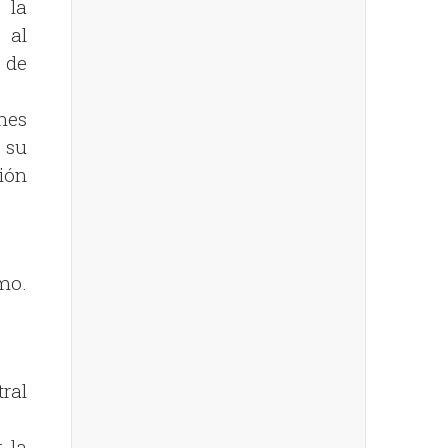
 la
 al
 de
nes
r su
ión
mo.
ral
 la