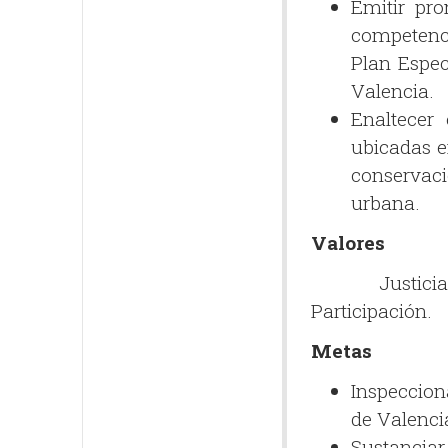
Emitir pro
competenci
Plan Espec
Valencia.
Enaltecer 
ubicadas en
conservac
urbana.
Valores
Justicia. Le
Participación.
Metas
Inspeccion
de Valenci
Sustanciar