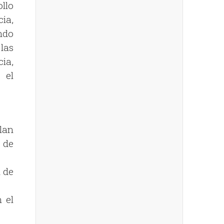
llo
ia,
ndo
las
ia,
 el
lan
 de
n de
 el