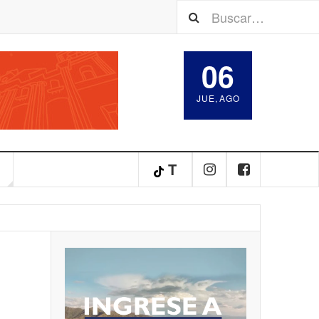
06
JUE
,
AGO
T