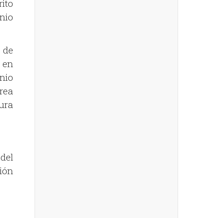
ito
nio
 de
 en
nio
rea
ura
del
ión