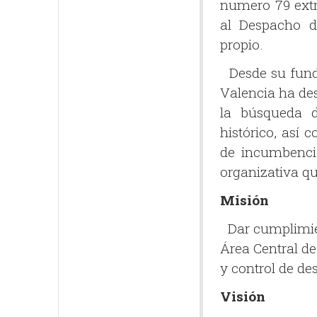
numero 79 extr
al Despacho de
propio.
Desde su funda
Valencia ha de
la búsqueda d
histórico, así
de incumbenci
organizativa qu
Misión
Dar cumplimien
Área Central de
y control de de
Visión