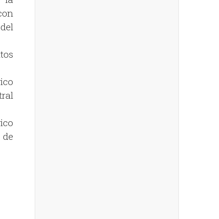
con
del
tos
ico
tral
ico
 de