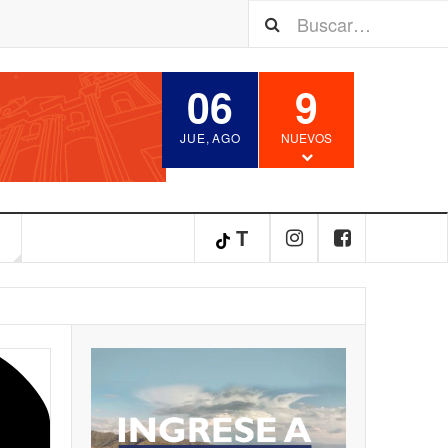
06
9
JUE
,
AGO
NUEVOS
S
T